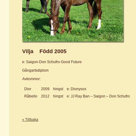
Vilja
Född 2005
e: Saigon-Don Schufro-Good Future
Gångartsdiplom
Avkommor:
Dior
2009
hingst
e: Dionysos
Råbello
2012
hingst
e: JJ Ray Ban – Saigon – Don Schufro
« Tillbaka