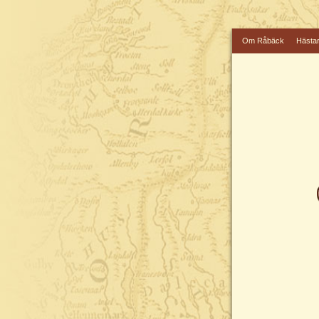
Om Råbäck
Hästa